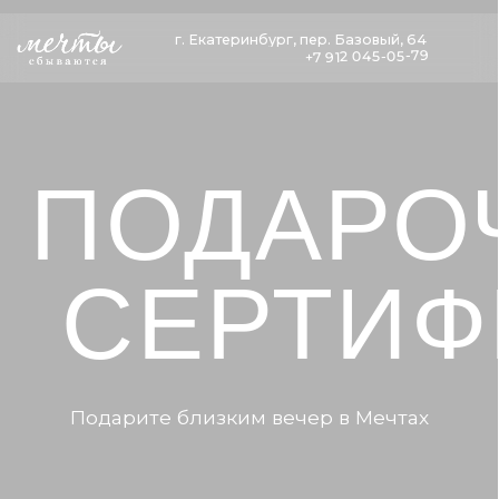
г. Екатеринбург, пер. Базовый, 64
г. Екатеринбург, пер. Базовый, 64
+7 912 045-05-79
+7 912 045-05-79
ПОДАРОЧ
СЕРТИФИК
Подарите близким вечер в Мечтах
подарочные
Забронировать стол
сертификаты
Заказать банкет