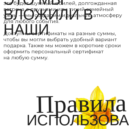
Правила
ИСПОЛЬЗОВАНИ
ПОДАРОЧНОГО
СЕРТИФИКАТА
Гибкость
выбора
Сертификат даёт право на оплату любых позиций
из основного меню, детского и барного меню
ресторана Мечты.
Бронирование
Пожалуйста, сообщите администратору о наличии
сертификата при бронировании стола.
Мы рекомендуем резервировать столы заранее,
чтобы мы предложили вам лучшее место.
Оплата
Для оплаты счета необходимо предъявить