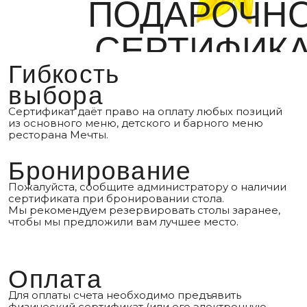
физический сертификат (или его электронную
версию) сотруднику ресторана перед расчетом.
Возврат и
обмен
Сертификат не подлежит обмену на денежные
средства. В случае утери физического носителя
сертификат, к сожалению, не восстанавливается.
Сумма
заказа
Если сумма чека превышает номинал
сертификата, разницу можно доплатить любым
удобным способом.
Если сумма чека меньше номинала, остаток
не выплачивается денежными средствами,
но может быть использован при следующем
визите (в рамках срока действия).