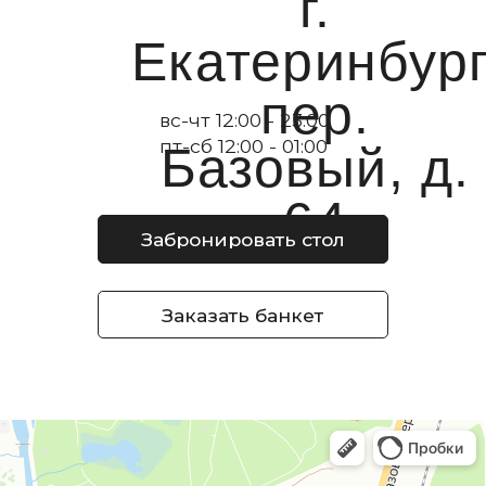
Наверх
Подписывайтесь
на нашу группу
в ВКонтакте
ВКонтакте
ИП Неофитиди Каринэ Масисовна
ИНН 667400825807
ОГРНИП 323665800069311
Политика конфиденциальности
Согласие на обработку персональных данных