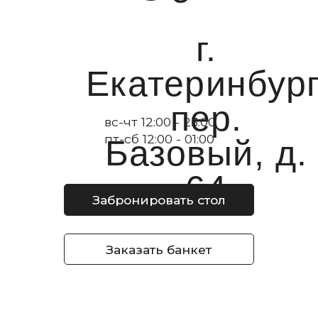
Наверх
Подписывайтесь
на нашу группу
в ВКонтакте
ВКонтакте
ИП Неофитиди Каринэ Масисовна
ИНН 667400825807
ОГРНИП 323665800069311
Политика конфиденциальности
Согласие на обработку персональных данных