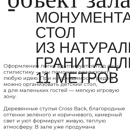
Оформление легко адаптируется под вашу
стилистику — мы поможем реализовать
11 МЕТРОВ
любую идею. При необходимости рядом
можно организовать детский стол,
а для маленьких гостей — мягкую игровую
зону.
Деревянные стулья Cross Back, благородные
оттенки зелёного и коричневого, камерный
свет и уют формируют живую, тёплую
атмосферу. В зале уже продумана
эстетичная сервировка и базовый декор —
пространство выглядит завершённым
и стильным без дополнительных затрат.
45
60
до
до
персон
перс
банкетная посадка
формат
фуршета
Мягкая зона
Подключение звукового оборудования