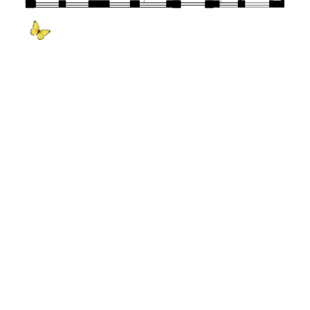
ВОЗМОЖНОСТИ
и комфорт
Отдельный вход с летней веранды
Собственная гардеробная зона
Индивидуальные уборные комнаты
Мягкая зона
Подключение звукового оборудования
Забронировать банкет
Записаться на просмотр зала